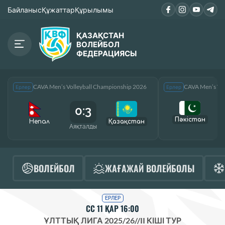
Байланыс
Құжаттар
Құрылымы
ҚАЗАҚСТАН
ВОЛЕЙБОЛ
ФЕДЕРАЦИЯСЫ
CAVA Men’s Volleyball Championship 2026
CAVA Men’s Vol
Ерлер
Ерлер
0:3
Пәкістан
Непал
Қазақcтан
Аяқталды
А
ВОЛЕЙБОЛ
ЖАҒАЖАЙ ВОЛЕЙБОЛЫ
ЕРЛЕР
СС 11 ҚАР 16:00
ҰЛТТЫҚ ЛИГА 2025/26
//
II КІШІ ТУР