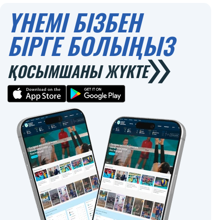
ҮНЕМІ БІЗБЕН
БІРГЕ БОЛЫҢЫЗ
ҚОСЫМШАНЫ ЖҮКТЕ