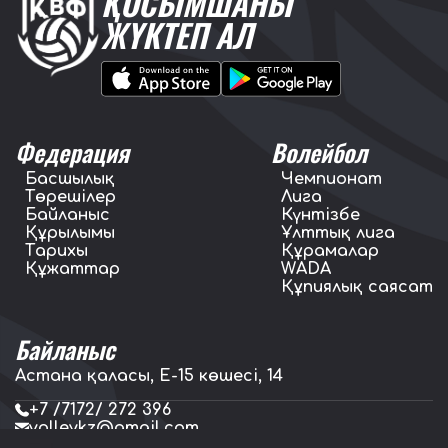
ҚОСЫМШАНЫ
ЖҮКТЕП АЛ
Федерация
Волейбол
Басшылық
Чемпионат
Төрешілер
Лига
Байланыс
Күнтізбе
Құрылымы
Ұлттық лига
Тарихы
Құрамалар
Құжаттар
WADA
Құпиялық саясат
Байланыс
Астана қаласы, E-15 көшесі, 14
+7 /7172/ 272 396
volleykz@gmail.com
press.volleykz@gmail.com