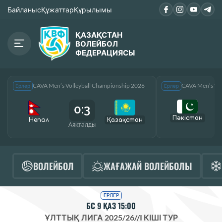
Байланыс
Құжаттар
Құрылымы
ҚАЗАҚСТАН
ВОЛЕЙБОЛ
ФЕДЕРАЦИЯСЫ
CAVA Men’s Volleyball Championship 2026
CAVA Men’s Vol
Ерлер
Ерлер
0:3
Пәкістан
Непал
Қазақcтан
Аяқталды
А
ВОЛЕЙБОЛ
ЖАҒАЖАЙ ВОЛЕЙБОЛЫ
ЕРЛЕР
БС 9 ҚАЗ 15:00
ҰЛТТЫҚ ЛИГА 2025/26
//
I КІШІ ТУР