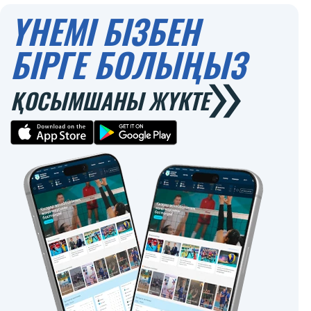
ҮНЕМІ БІЗБЕН
БІРГЕ БОЛЫҢЫЗ
ҚОСЫМШАНЫ ЖҮКТЕ