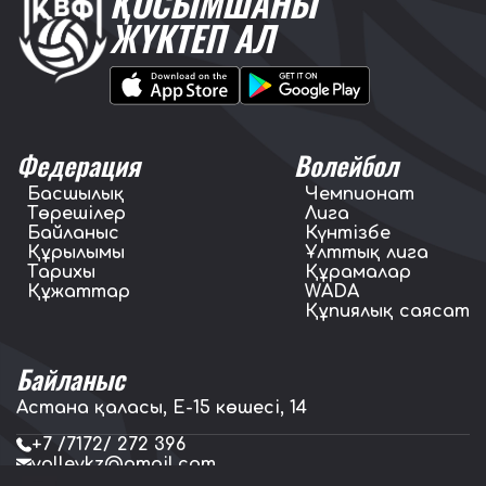
ҚОСЫМШАНЫ
ЖҮКТЕП АЛ
Федерация
Волейбол
Басшылық
Чемпионат
Төрешілер
Лига
Байланыс
Күнтізбе
Құрылымы
Ұлттық лига
Тарихы
Құрамалар
Құжаттар
WADA
Құпиялық саясат
Байланыс
Астана қаласы, E-15 көшесі, 14
+7 /7172/ 272 396
volleykz@gmail.com
press.volleykz@gmail.com