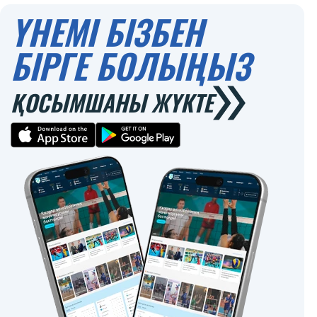
ҮНЕМІ БІЗБЕН
БІРГЕ БОЛЫҢЫЗ
ҚОСЫМШАНЫ ЖҮКТЕ