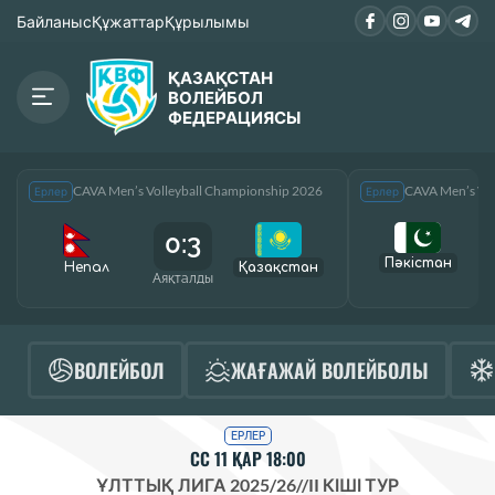
Байланыс
Құжаттар
Құрылымы
ҚАЗАҚСТАН
ВОЛЕЙБОЛ
ФЕДЕРАЦИЯСЫ
CAVA Men’s Volleyball Championship 2026
CAVA Men’s Vol
Ерлер
Ерлер
0:3
Пәкістан
Непал
Қазақcтан
Аяқталды
А
ВОЛЕЙБОЛ
ЖАҒАЖАЙ ВОЛЕЙБОЛЫ
ЕРЛЕР
СС 11 ҚАР 18:00
ҰЛТТЫҚ ЛИГА 2025/26
//
II КІШІ ТУР