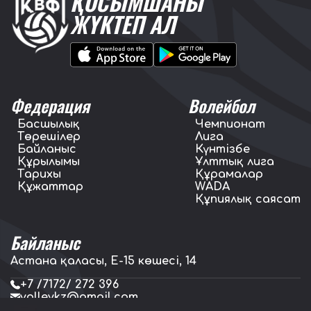
ҚОСЫМШАНЫ
ЖҮКТЕП АЛ
Федерация
Волейбол
Басшылық
Чемпионат
Төрешілер
Лига
Байланыс
Күнтізбе
Құрылымы
Ұлттық лига
Тарихы
Құрамалар
Құжаттар
WADA
Құпиялық саясат
Байланыс
Астана қаласы, E-15 көшесі, 14
+7 /7172/ 272 396
volleykz@gmail.com
press.volleykz@gmail.com