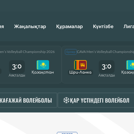
ия
Жаңалықтар
Құрамалар
Күнтізбе
Лиг
n’s Volleyball Championship 2026
CAVA Men’s Volleyball Championsh
Ерлер
3:0
3:0
Қазақcтан
Шри-Ланка
Қазақ
Аяқталды
Аяқталды
ЖАҒАЖАЙ ВОЛЕЙБОЛЫ
ҚАР ҮСТІНДЕГІ ВОЛЕЙБОЛ