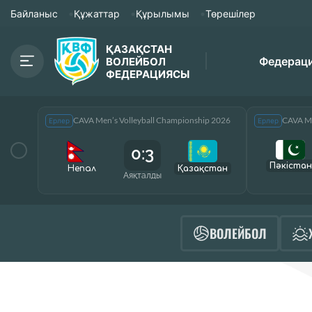
Байланыс
Құжаттар
Құрылымы
Төрешілер
ҚАЗАҚСТАН
Федерац
ВОЛЕЙБОЛ
ФЕДЕРАЦИЯСЫ
CAVA Men’s Volleyball Championship 2026
CAVA Me
Ерлер
Ерлер
0:3
Пәкістан
Непал
Қазақcтан
Аяқталды
ВОЛЕЙБОЛ