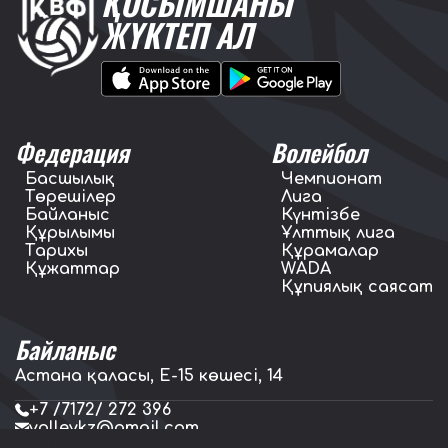
ҚОСЫМШАНЫ
ЖҮКТЕП АЛ
Федерация
Волейбол
Басшылық
Чемпионат
Төрешілер
Лига
Байланыс
Күнтізбе
Құрылымы
Ұлттық лига
Тарихы
Құрамалар
Құжаттар
WADA
Құпиялық саясат
Байланыс
Астана қаласы, E-15 көшесі, 14
+7 /7172/ 272 396
volleykz@gmail.com
press.volleykz@gmail.com