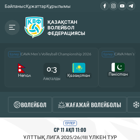
Байланыс
Құжаттар
Құрылымы
ҚАЗАҚСТАН
ВОЛЕЙБОЛ
ФЕДЕРАЦИЯСЫ
CAVA Men’s Volleyball Championship 2026
CAVA Men’s Vol
Ерлер
Ерлер
0:3
Пәкістан
Непал
Қазақcтан
Аяқталды
А
ВОЛЕЙБОЛ
ЖАҒАЖАЙ ВОЛЕЙБОЛЫ
ЕРЛЕР
СР 11 АҚП 11:00
ҰЛТТЫҚ ЛИГА 2025/26
//
III ҮЛКЕН ТУР