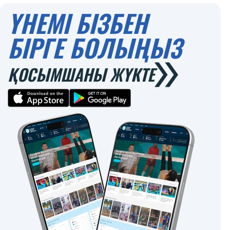
ҮНЕМІ БІЗБЕН
БІРГЕ БОЛЫҢЫЗ
ҚОСЫМШАНЫ ЖҮКТЕ