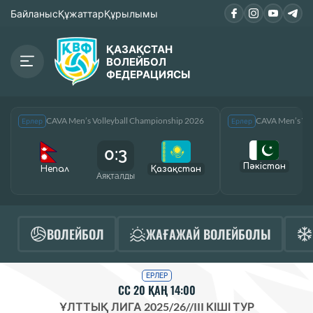
Байланыс
Құжаттар
Құрылымы
ҚАЗАҚСТАН
ВОЛЕЙБОЛ
ФЕДЕРАЦИЯСЫ
CAVA Men’s Volleyball Championship 2026
CAVA Men’s Vol
Ерлер
Ерлер
0:3
Пәкістан
Непал
Қазақcтан
Аяқталды
А
ВОЛЕЙБОЛ
ЖАҒАЖАЙ ВОЛЕЙБОЛЫ
ЕРЛЕР
СС 20 ҚАҢ 14:00
ҰЛТТЫҚ ЛИГА 2025/26
//
III КІШІ ТУР