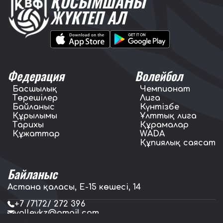
ҚОСЫМШАНЫ
ЖҮКТЕП АЛ
Федерация
Волейбол
Басшылық
Чемпионат
Төрешілер
Лига
Байланыс
Күнтізбе
Құрылымы
Ұлттық лига
Тарихы
Құрамалар
Құжаттар
WADA
Құпиялық саясат
Байланыс
Астана қаласы, E-15 көшесі, 14
+7 /7172/ 272 396
volleykz@gmail.com
press.volleykz@gmail.com