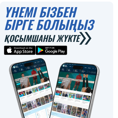
ҮНЕМІ БІЗБЕН
БІРГЕ БОЛЫҢЫЗ
ҚОСЫМШАНЫ ЖҮКТЕ