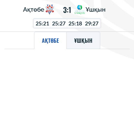
3:1
Ақтөбе
Ұшқын
25:21
25:27
25:18
29:27
АҚТӨБЕ
ҰШҚЫН