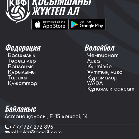
ҚОСЫМШАНЫ
ЖҮКТЕП АЛ
Федерация
Волейбол
Басшылық
Чемпионат
Төрешілер
Лига
Байланыс
Күнтізбе
Құрылымы
Ұлттық лига
Тарихы
Құрамалар
Құжаттар
WADA
Құпиялық саясат
Байланыс
Астана қаласы, E-15 көшесі, 14
+7 /7172/ 272 396
volleykz@gmail.com
press.volleykz@gmail.com