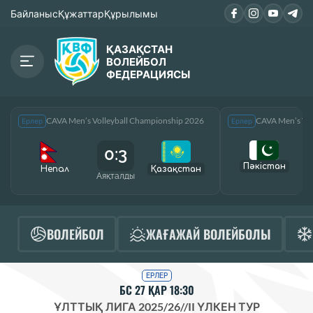
Байланыс
Құжаттар
Құрылымы
ҚАЗАҚСТАН
ВОЛЕЙБОЛ
ФЕДЕРАЦИЯСЫ
CAVA Men’s Volleyball Championship 2026
CAVA Men’s Vol
Ерлер
Ерлер
0:3
Пәкістан
Непал
Қазақcтан
Аяқталды
А
ВОЛЕЙБОЛ
ЖАҒАЖАЙ ВОЛЕЙБОЛЫ
ЕРЛЕР
БС 27 ҚАР 18:30
ҰЛТТЫҚ ЛИГА 2025/26
//
II ҮЛКЕН ТУР