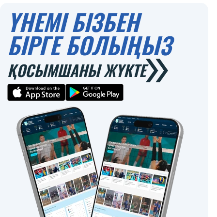
ҮНЕМІ БІЗБЕН
БІРГЕ БОЛЫҢЫЗ
ҚОСЫМШАНЫ ЖҮКТЕ