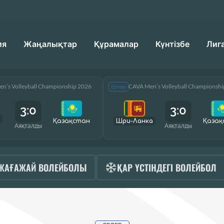
ия
Жаңалықтар
Құрамалар
Күнтізбе
Лиг
n’s Volleyball Championship 2026
CAVA Men’s Volleyball Championsh
Ерлер
3:0
3:0
Қазақcтан
Шри-Ланка
Қазақ
Аяқталды
Аяқталды
ЖАҒАЖАЙ ВОЛЕЙБОЛЫ
ҚАР ҮСТІНДЕГІ ВОЛЕЙБОЛ