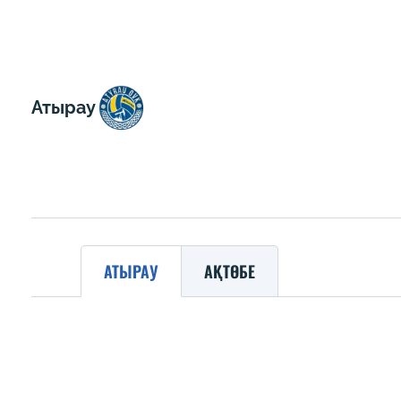
Атырау
АТЫРАУ
АҚТӨБЕ