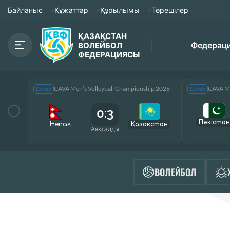
Байланыс
Құжаттар
Құрылымы
Төрешілер
ҚАЗАҚСТАН
Федерац
ВОЛЕЙБОЛ
ФЕДЕРАЦИЯСЫ
CAVA Men’s Volleyball Championship 2026
CAVA Me
Ерлер
Ерлер
0:3
Пәкістан
Непал
Қазақcтан
Аяқталды
ВОЛЕЙБОЛ