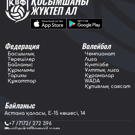
ҚОСЫМШАНЫ
ЖҮКТЕП АЛ
Федерация
Волейбол
Басшылық
Чемпионат
Төрешілер
Лига
Байланыс
Күнтізбе
Құрылымы
Ұлттық лига
Тарихы
Құрамалар
Құжаттар
WADA
Құпиялық саясат
Байланыс
Астана қаласы, E-15 көшесі, 14
+7 /7172/ 272 396
volleykz@gmail.com
press.volleykz@gmail.com