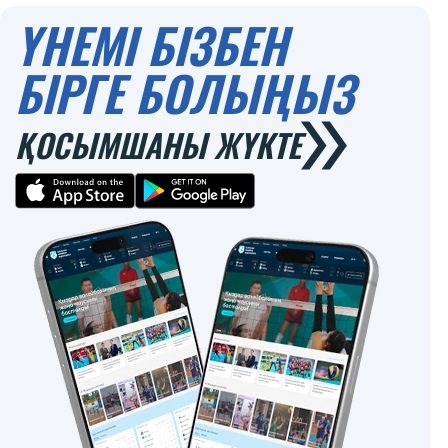
ҮНЕМІ БІЗБЕН
БІРГЕ БОЛЫҢЫЗ
ҚОСЫМШАНЫ ЖҮКТЕ