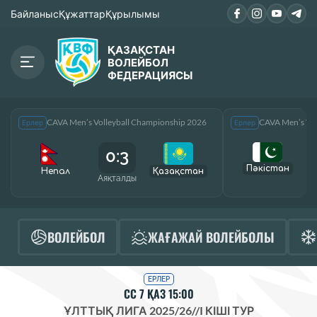
Байланыс
Құжаттар
Құрылымы
ҚАЗАҚСТАН
ВОЛЕЙБОЛ
ФЕДЕРАЦИЯСЫ
CAVA Men’s Volleyball Championship 2026
CAVA Men’s Vol
Ерлер
Ерлер
0:3
Пәкістан
Непал
Қазақcтан
Аяқталды
А
ВОЛЕЙБОЛ
ЖАҒАЖАЙ ВОЛЕЙБОЛЫ
ЕРЛЕР
СС 7 ҚАЗ 15:00
ҰЛТТЫҚ ЛИГА 2025/26
//
I КІШІ ТУР