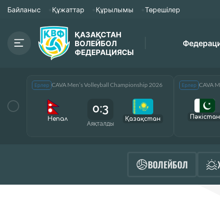
Байланыс
Құжаттар
Құрылымы
Төрешілер
ҚАЗАҚСТАН
Федерац
ВОЛЕЙБОЛ
ФЕДЕРАЦИЯСЫ
CAVA Men’s Volleyball Championship 2026
CAVA Me
Ерлер
Ерлер
0:3
Пәкістан
Непал
Қазақcтан
Аяқталды
ВОЛЕЙБОЛ