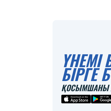
ҮНЕМІ 
БІРГЕ
ҚОСЫМШАНЫ 