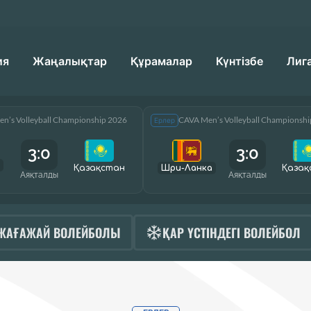
ия
Жаңалықтар
Құрамалар
Күнтізбе
Лиг
n’s Volleyball Championship 2026
CAVA Men’s Volleyball Championsh
Ерлер
3:0
3:0
Қазақcтан
Шри-Ланка
Қазақ
Аяқталды
Аяқталды
ЖАҒАЖАЙ ВОЛЕЙБОЛЫ
ҚАР ҮСТІНДЕГІ ВОЛЕЙБОЛ