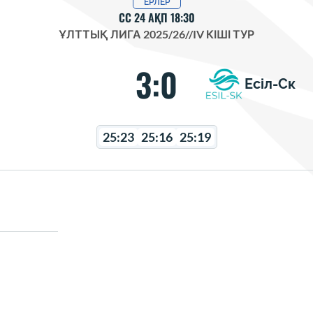
ЕРЛЕР
СС 24 АҚП 18:30
ҰЛТТЫҚ ЛИГА 2025/26
//
IV КІШІ ТУР
3:0
Есіл-Ск
25:23
25:16
25:19