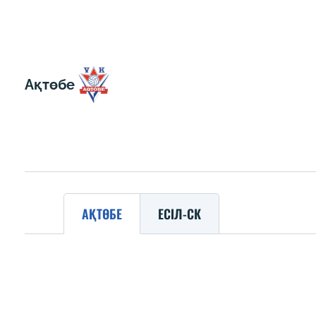
Ақтөбе
АҚТӨБЕ
ЕСІЛ-СК