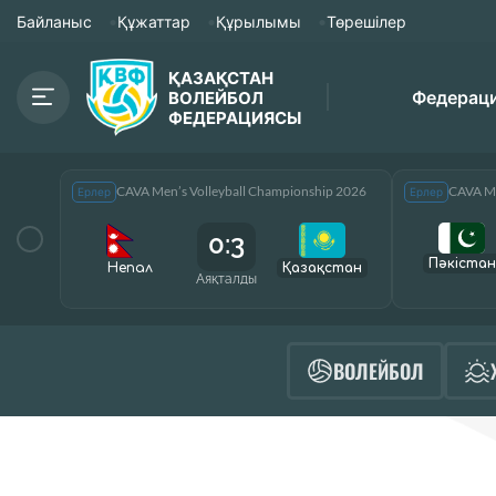
Байланыс
Құжаттар
Құрылымы
Төрешілер
ҚАЗАҚСТАН
Федерац
ВОЛЕЙБОЛ
ФЕДЕРАЦИЯСЫ
CAVA Men’s Volleyball Championship 2026
CAVA Me
Ерлер
Ерлер
0:3
Пәкістан
Непал
Қазақcтан
Аяқталды
ВОЛЕЙБОЛ