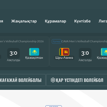
ия
Жаңалықтар
Құрамалар
Күнтізбе
Лиг
n’s Volleyball Championship 2026
CAVA Men’s Volleyball Championsh
Ерлер
3:0
3:0
Қазақcтан
Шри-Ланка
Қазақ
Аяқталды
Аяқталды
ЖАҒАЖАЙ ВОЛЕЙБОЛЫ
ҚАР ҮСТІНДЕГІ ВОЛЕЙБОЛ