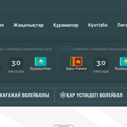
ия
Жаңалықтар
Құрамалар
Күнтізбе
Лиг
n’s Volleyball Championship 2026
CAVA Men’s Volleyball Championsh
Ерлер
3:0
3:0
Қазақcтан
Шри-Ланка
Қазақ
Аяқталды
Аяқталды
ЖАҒАЖАЙ ВОЛЕЙБОЛЫ
ҚАР ҮСТІНДЕГІ ВОЛЕЙБОЛ