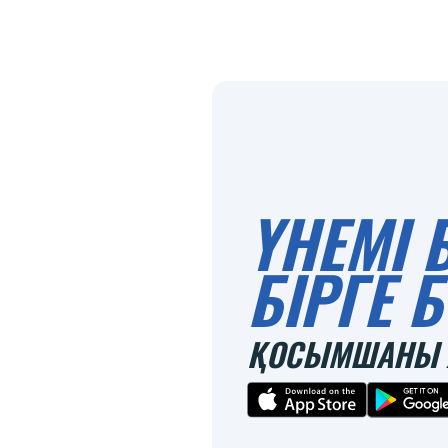
ҮНЕМІ 
БІРГЕ
ҚОСЫМШАНЫ 