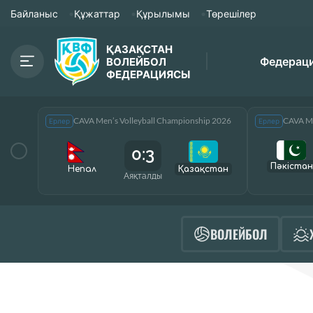
Байланыс
Құжаттар
Құрылымы
Төрешілер
ҚАЗАҚСТАН
Федерац
ВОЛЕЙБОЛ
ФЕДЕРАЦИЯСЫ
CAVA Men’s Volleyball Championship 2026
CAVA Me
Ерлер
Ерлер
0:3
Пәкістан
Непал
Қазақcтан
Аяқталды
ВОЛЕЙБОЛ