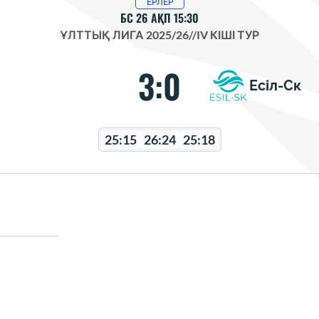
ЕРЛЕР
БС 26 АҚП 15:30
ҰЛТТЫҚ ЛИГА 2025/26
//
IV КІШІ ТУР
3:0
Есіл-Ск
25:15
26:24
25:18