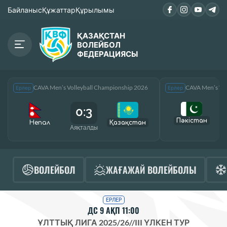
Байланыс
Құжаттар
Құрылымы
ҚАЗАҚСТАН
ВОЛЕЙБОЛ
ФЕДЕРАЦИЯСЫ
CAVA Men’s Volleyball Championship 2026
CAVA Men’s Vol
Ерлер
Ерлер
0:3
Пәкістан
Непал
Қазақcтан
Аяқталды
А
ВОЛЕЙБОЛ
ЖАҒАЖАЙ ВОЛЕЙБОЛЫ
ЕРЛЕР
ДС 9 АҚП 11:00
ҰЛТТЫҚ ЛИГА 2025/26
//
III ҮЛКЕН ТУР