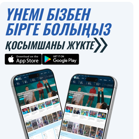
ҮНЕМІ БІЗБЕН
БІРГЕ БОЛЫҢЫЗ
ҚОСЫМШАНЫ ЖҮКТЕ