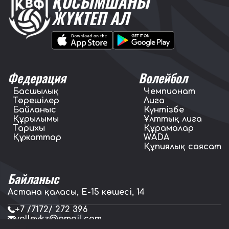
ҚОСЫМШАНЫ
ЖҮКТЕП АЛ
Федерация
Волейбол
Басшылық
Чемпионат
Төрешілер
Лига
Байланыс
Күнтізбе
Құрылымы
Ұлттық лига
Тарихы
Құрамалар
Құжаттар
WADA
Құпиялық саясат
Байланыс
Астана қаласы, E-15 көшесі, 14
+7 /7172/ 272 396
volleykz@gmail.com
press.volleykz@gmail.com