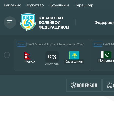
Байланыс
Құжаттар
Құрылымы
Төрешілер
ҚАЗАҚСТАН
Федерац
ВОЛЕЙБОЛ
ФЕДЕРАЦИЯСЫ
CAVA Men’s Volleyball Championship 2026
CAVA Me
Ерлер
Ерлер
0:3
Пәкістан
Непал
Қазақcтан
Аяқталды
ВОЛЕЙБОЛ