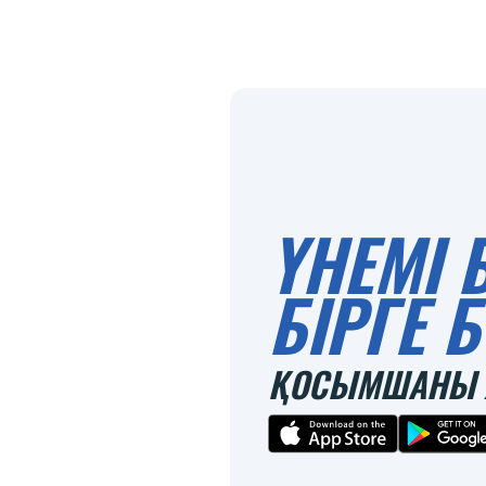
ҮНЕМІ 
БІРГЕ
ҚОСЫМШАНЫ 