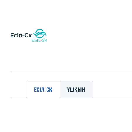
Есіл-Ск
ЕСІЛ-СК
ҰШҚЫН