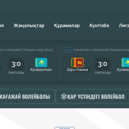
ия
Жаңалықтар
Құрамалар
Күнтізбе
Лиг
n’s Volleyball Championship 2026
CAVA Men’s Volleyball Championsh
Ерлер
3:0
3:0
Қазақcтан
Шри-Ланка
Қазақ
Аяқталды
Аяқталды
ЖАҒАЖАЙ ВОЛЕЙБОЛЫ
ҚАР ҮСТІНДЕГІ ВОЛЕЙБОЛ