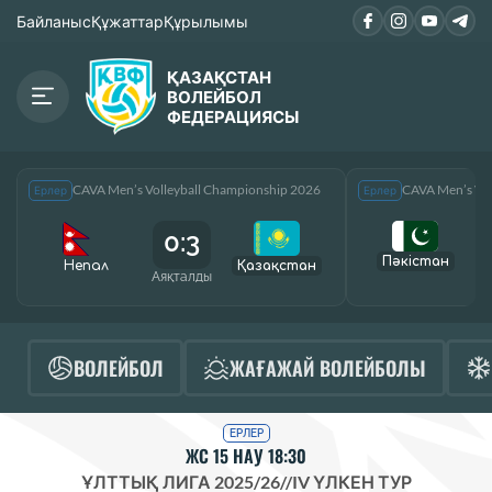
Байланыс
Құжаттар
Құрылымы
ҚАЗАҚСТАН
ВОЛЕЙБОЛ
ФЕДЕРАЦИЯСЫ
CAVA Men’s Volleyball Championship 2026
CAVA Men’s Vol
Ерлер
Ерлер
0:3
Пәкістан
Непал
Қазақcтан
Аяқталды
А
ВОЛЕЙБОЛ
ЖАҒАЖАЙ ВОЛЕЙБОЛЫ
ЕРЛЕР
ЖС 15 НАУ 18:30
ҰЛТТЫҚ ЛИГА 2025/26
//
IV ҮЛКЕН ТУР