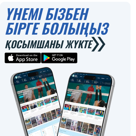
ҮНЕМІ БІЗБЕН
БІРГЕ БОЛЫҢЫЗ
ҚОСЫМШАНЫ ЖҮКТЕ