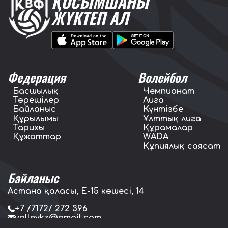
ҚОСЫМШАНЫ
ЖҮКТЕП АЛ
Федерация
Волейбол
Басшылық
Чемпионат
Төрешілер
Лига
Байланыс
Күнтізбе
Құрылымы
Ұлттық лига
Тарихы
Құрамалар
Құжаттар
WADA
Құпиялық саясат
Байланыс
Астана қаласы, E-15 көшесі, 14
+7 /7172/ 272 396
volleykz@gmail.com
press.volleykz@gmail.com