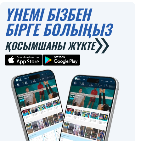
ҮНЕМІ БІЗБЕН
БІРГЕ БОЛЫҢЫЗ
ҚОСЫМШАНЫ ЖҮКТЕ