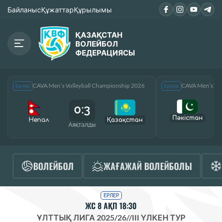
Байланыс
Құжаттар
Құрылымы
ҚАЗАҚСТАН
ВОЛЕЙБОЛ
ФЕДЕРАЦИЯСЫ
CAVA Men’s Volleyball Championship 2026
CAVA Men’s Vol
Ерлер
Ерлер
0:3
Пәкістан
Непал
Қазақcтан
Аяқталды
А
ВОЛЕЙБОЛ
ЖАҒАЖАЙ ВОЛЕЙБОЛЫ
ЕРЛЕР
ЖС 8 АҚП 18:30
ҰЛТТЫҚ ЛИГА 2025/26
//
III ҮЛКЕН ТУР