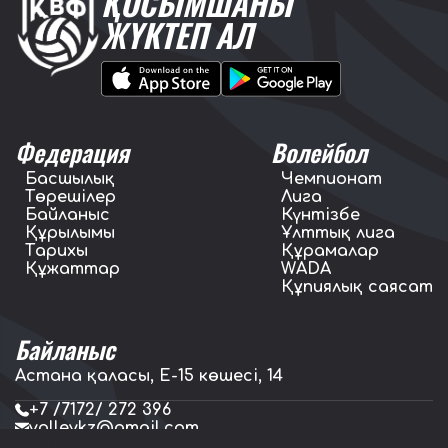
ҚОСЫМШАНЫ
ЖҮКТЕП АЛ
Федерация
Волейбол
Басшылық
Чемпионат
Төрешілер
Лига
Байланыс
Күнтізбе
Құрылымы
Ұлттық лига
Тарихы
Құрамалар
Құжаттар
WADA
Құпиялық саясат
Байланыс
Астана қаласы, E-15 көшесі, 14
+7 /7172/ 272 396
volleykz@gmail.com
press.volleykz@gmail.com