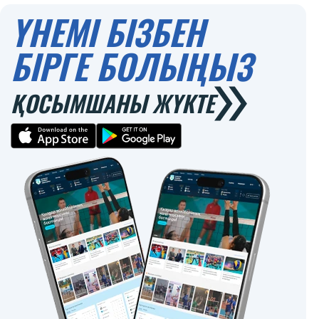
ҮНЕМІ БІЗБЕН
БІРГЕ БОЛЫҢЫЗ
ҚОСЫМШАНЫ ЖҮКТЕ