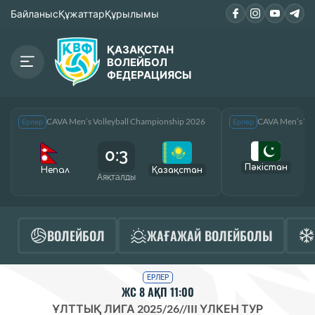
Байланыс
Құжаттар
Құрылымы
ҚАЗАҚСТАН
ВОЛЕЙБОЛ
ФЕДЕРАЦИЯСЫ
CAVA Men’s Volleyball Championship 2026
CAVA Men’s Vol
Ерлер
Ерлер
0:3
Пәкістан
Непал
Қазақcтан
Аяқталды
А
ВОЛЕЙБОЛ
ЖАҒАЖАЙ ВОЛЕЙБОЛЫ
ЕРЛЕР
ЖС 8 АҚП 11:00
ҰЛТТЫҚ ЛИГА 2025/26
//
III ҮЛКЕН ТУР