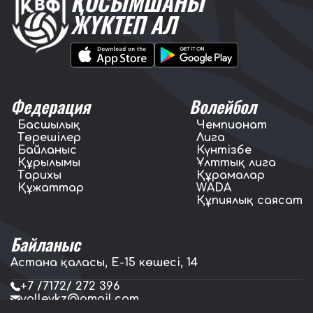
ҚОСЫМШАНЫ
ЖҮКТЕП АЛ
Федерация
Волейбол
Басшылық
Чемпионат
Төрешілер
Лига
Байланыс
Күнтізбе
Құрылымы
Ұлттық лига
Тарихы
Құрамалар
Құжаттар
WADA
Құпиялық саясат
Байланыс
Астана қаласы, E-15 көшесі, 14
+7 /7172/ 272 396
volleykz@gmail.com
press.volleykz@gmail.com