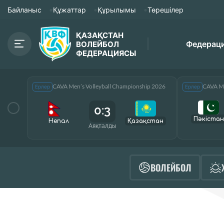
Байланыс
Құжаттар
Құрылымы
Төрешілер
ҚАЗАҚСТАН
Федерац
ВОЛЕЙБОЛ
ФЕДЕРАЦИЯСЫ
CAVA Men’s Volleyball Championship 2026
CAVA Me
Ерлер
Ерлер
0:3
Пәкістан
Непал
Қазақcтан
Аяқталды
ВОЛЕЙБОЛ