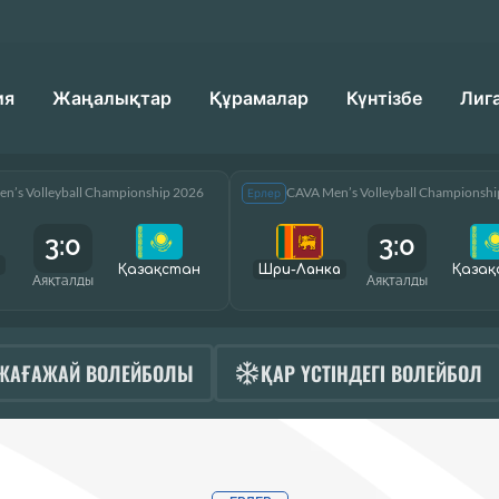
ия
Жаңалықтар
Құрамалар
Күнтізбе
Лиг
n’s Volleyball Championship 2026
CAVA Men’s Volleyball Championsh
Ерлер
3:0
3:0
Қазақcтан
Шри-Ланка
Қазақ
Аяқталды
Аяқталды
ЖАҒАЖАЙ ВОЛЕЙБОЛЫ
ҚАР ҮСТІНДЕГІ ВОЛЕЙБОЛ