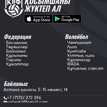
ҚОСЫМШАНЫ
ЖҮКТЕП АЛ
Федерация
Волейбол
Басшылық
Чемпионат
Төрешілер
Лига
Байланыс
Күнтізбе
Құрылымы
Ұлттық лига
Тарихы
Құрамалар
Құжаттар
WADA
Құпиялық саясат
Байланыс
Астана қаласы, E-15 көшесі, 14
+7 /7172/ 272 396
volleykz@gmail.com
press.volleykz@gmail.com