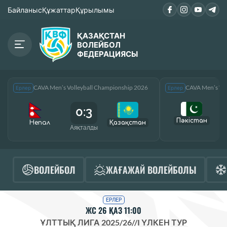
Байланыс
Құжаттар
Құрылымы
ҚАЗАҚСТАН
ВОЛЕЙБОЛ
ФЕДЕРАЦИЯСЫ
CAVA Men’s Volleyball Championship 2026
CAVA Men’s Vol
Ерлер
Ерлер
0:3
Пәкістан
Непал
Қазақcтан
Аяқталды
А
ВОЛЕЙБОЛ
ЖАҒАЖАЙ ВОЛЕЙБОЛЫ
ЕРЛЕР
ЖС 26 ҚАЗ 11:00
ҰЛТТЫҚ ЛИГА 2025/26
//
I ҮЛКЕН ТУР