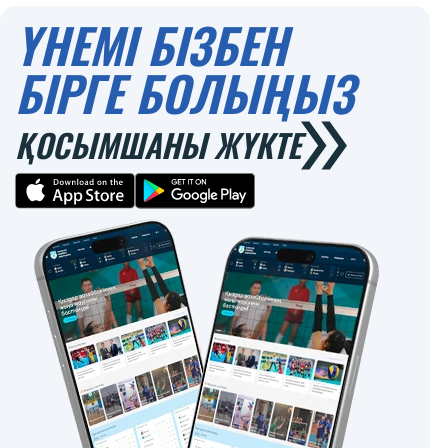
ҮНЕМІ БІЗБЕН
БІРГЕ БОЛЫҢЫЗ
ҚОСЫМШАНЫ ЖҮКТЕ