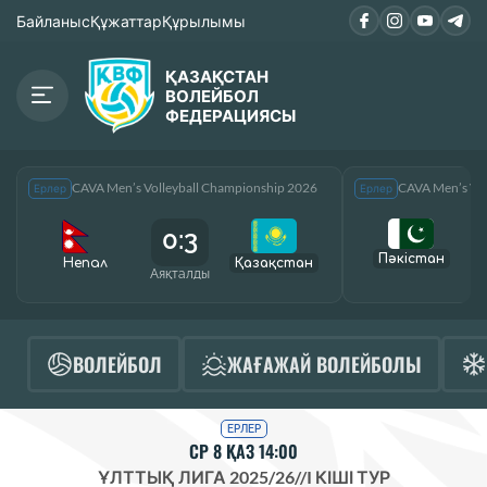
Байланыс
Құжаттар
Құрылымы
ҚАЗАҚСТАН
ВОЛЕЙБОЛ
ФЕДЕРАЦИЯСЫ
CAVA Men’s Volleyball Championship 2026
CAVA Men’s Vol
Ерлер
Ерлер
0:3
Пәкістан
Непал
Қазақcтан
Аяқталды
А
ВОЛЕЙБОЛ
ЖАҒАЖАЙ ВОЛЕЙБОЛЫ
ЕРЛЕР
СР 8 ҚАЗ 14:00
ҰЛТТЫҚ ЛИГА 2025/26
//
I КІШІ ТУР