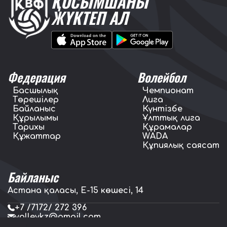
ҚОСЫМШАНЫ
ЖҮКТЕП АЛ
Федерация
Волейбол
Басшылық
Чемпионат
Төрешілер
Лига
Байланыс
Күнтізбе
Құрылымы
Ұлттық лига
Тарихы
Құрамалар
Құжаттар
WADA
Құпиялық саясат
Байланыс
Астана қаласы, E-15 көшесі, 14
+7 /7172/ 272 396
volleykz@gmail.com
press.volleykz@gmail.com