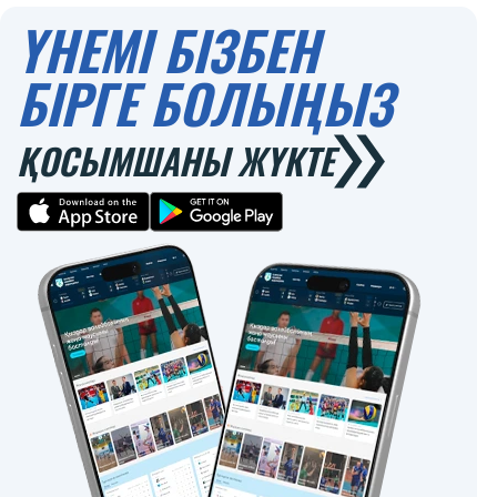
ҮНЕМІ БІЗБЕН
БІРГЕ БОЛЫҢЫЗ
ҚОСЫМШАНЫ ЖҮКТЕ