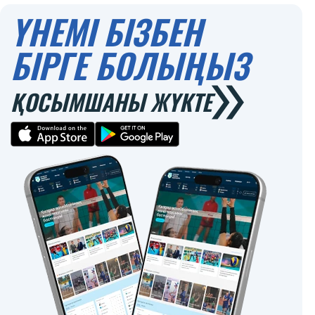
ҮНЕМІ БІЗБЕН
БІРГЕ БОЛЫҢЫЗ
ҚОСЫМШАНЫ ЖҮКТЕ