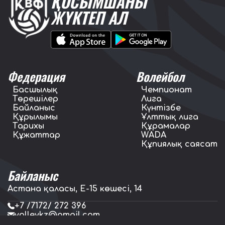
ҚОСЫМШАНЫ
ЖҮКТЕП АЛ
Федерация
Волейбол
Басшылық
Чемпионат
Төрешілер
Лига
Байланыс
Күнтізбе
Құрылымы
Ұлттық лига
Тарихы
Құрамалар
Құжаттар
WADA
Құпиялық саясат
Байланыс
Астана қаласы, E-15 көшесі, 14
+7 /7172/ 272 396
volleykz@gmail.com
press.volleykz@gmail.com