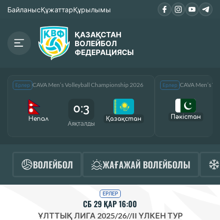
Байланыс
Құжаттар
Құрылымы
ҚАЗАҚСТАН
ВОЛЕЙБОЛ
ФЕДЕРАЦИЯСЫ
CAVA Men’s Volleyball Championship 2026
CAVA Men’s Vol
Ерлер
Ерлер
0:3
Пәкістан
Непал
Қазақcтан
Аяқталды
А
ВОЛЕЙБОЛ
ЖАҒАЖАЙ ВОЛЕЙБОЛЫ
ЕРЛЕР
СБ 29 ҚАР 16:00
ҰЛТТЫҚ ЛИГА 2025/26
//
II ҮЛКЕН ТУР