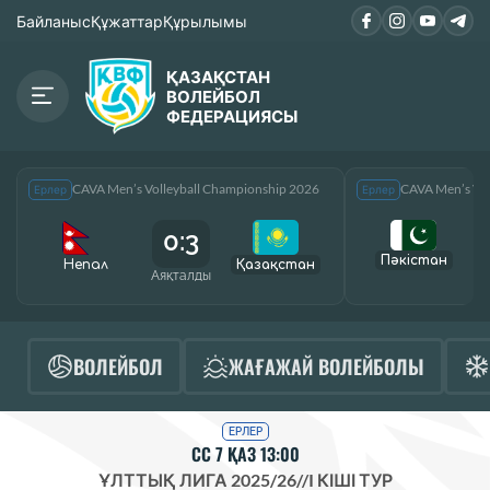
Байланыс
Құжаттар
Құрылымы
ҚАЗАҚСТАН
ВОЛЕЙБОЛ
ФЕДЕРАЦИЯСЫ
CAVA Men’s Volleyball Championship 2026
CAVA Men’s Vol
Ерлер
Ерлер
0:3
Пәкістан
Непал
Қазақcтан
Аяқталды
А
ВОЛЕЙБОЛ
ЖАҒАЖАЙ ВОЛЕЙБОЛЫ
ЕРЛЕР
СС 7 ҚАЗ 13:00
ҰЛТТЫҚ ЛИГА 2025/26
//
I КІШІ ТУР