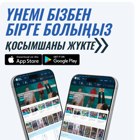
ҮНЕМІ БІЗБЕН
БІРГЕ БОЛЫҢЫЗ
ҚОСЫМШАНЫ ЖҮКТЕ