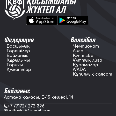
ҚОСЫМШАНЫ
ЖҮКТЕП АЛ
Федерация
Волейбол
Басшылық
Чемпионат
Төрешілер
Лига
Байланыс
Күнтізбе
Құрылымы
Ұлттық лига
Тарихы
Құрамалар
Құжаттар
WADA
Құпиялық саясат
Байланыс
Астана қаласы, E-15 көшесі, 14
+7 /7172/ 272 396
volleykz@gmail.com
press.volleykz@gmail.com