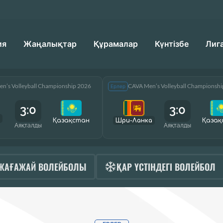
ия
Жаңалықтар
Құрамалар
Күнтізбе
Лиг
n’s Volleyball Championship 2026
CAVA Men’s Volleyball Championsh
Ерлер
3:0
3:0
Қазақcтан
Шри-Ланка
Қазақ
Аяқталды
Аяқталды
ЖАҒАЖАЙ ВОЛЕЙБОЛЫ
ҚАР ҮСТІНДЕГІ ВОЛЕЙБОЛ