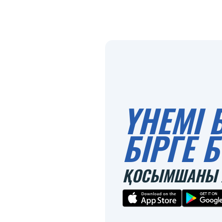
ҮНЕМІ 
БІРГЕ
ҚОСЫМШАНЫ 