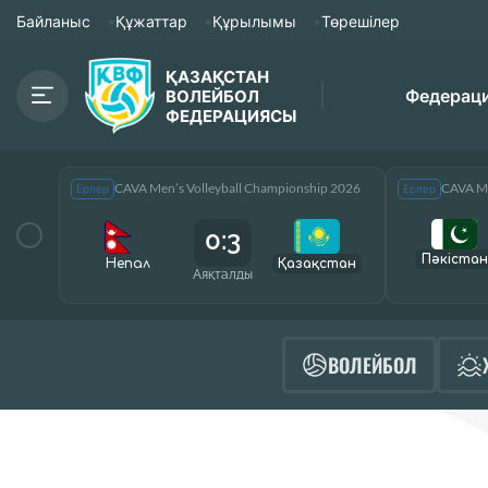
Байланыс
Құжаттар
Құрылымы
Төрешілер
ҚАЗАҚСТАН
Федерац
ВОЛЕЙБОЛ
ФЕДЕРАЦИЯСЫ
CAVA Men’s Volleyball Championship 2026
CAVA Me
Ерлер
Ерлер
0:3
Пәкістан
Непал
Қазақcтан
Аяқталды
ВОЛЕЙБОЛ