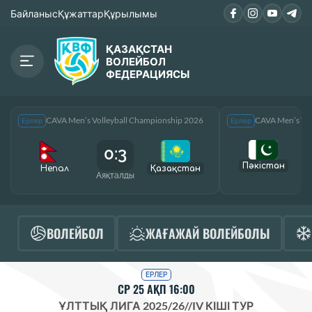
Байланыс
Құжаттар
Құрылымы
ҚАЗАҚСТАН
ВОЛЕЙБОЛ
ФЕДЕРАЦИЯСЫ
CAVA Men’s Volleyball Championship 2026
CAVA Men’s Vol
Ерлер
Ерлер
0:3
Пәкістан
Непал
Қазақcтан
Аяқталды
А
ВОЛЕЙБОЛ
ЖАҒАЖАЙ ВОЛЕЙБОЛЫ
ЕРЛЕР
СР 25 АҚП 16:00
ҰЛТТЫҚ ЛИГА 2025/26
//
IV КІШІ ТУР