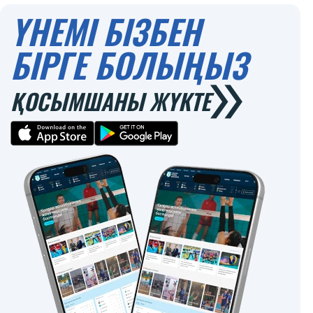
ҮНЕМІ БІЗБЕН
БІРГЕ БОЛЫҢЫЗ
ҚОСЫМШАНЫ ЖҮКТЕ