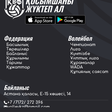
ҚОСЫМШАНЫ
ЖҮКТЕП АЛ
Федерация
Волейбол
Басшылық
Чемпионат
Төрешілер
Лига
Байланыс
Күнтізбе
Құрылымы
Ұлттық лига
Тарихы
Құрамалар
Құжаттар
WADA
Құпиялық саясат
Байланыс
Астана қаласы, E-15 көшесі, 14
+7 /7172/ 272 396
volleykz@gmail.com
press.volleykz@gmail.com