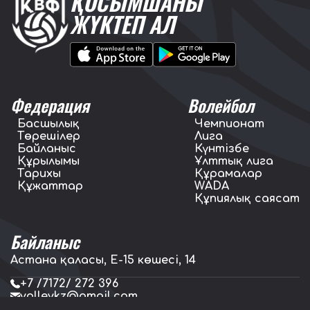
ҚОСЫМШАНЫ
ЖҮКТЕП АЛ
Федерация
Волейбол
Басшылық
Чемпионат
Төрешілер
Лига
Байланыс
Күнтізбе
Құрылымы
Ұлттық лига
Тарихы
Құрамалар
Құжаттар
WADA
Құпиялық саясат
Байланыс
Астана қаласы, E-15 көшесі, 14
+7 /7172/ 272 396
volleykz@gmail.com
press.volleykz@gmail.com