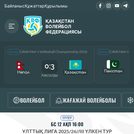
Байланыс
Құжаттар
Құрылымы
ҚАЗАҚСТАН
ВОЛЕЙБОЛ
ФЕДЕРАЦИЯСЫ
CAVA Men’s Volleyball Championship 2026
CAVA Men’s Vol
Ерлер
Ерлер
0:3
Пәкістан
Непал
Қазақcтан
Аяқталды
А
ВОЛЕЙБОЛ
ЖАҒАЖАЙ ВОЛЕЙБОЛЫ
ЕРЛЕР
БС 12 АҚП 16:00
ҰЛТТЫҚ ЛИГА 2025/26
//
III ҮЛКЕН ТУР