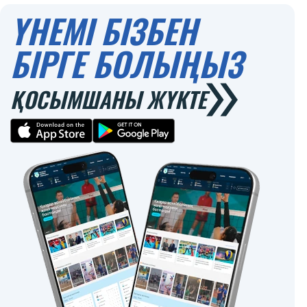
ҮНЕМІ БІЗБЕН
БІРГЕ БОЛЫҢЫЗ
ҚОСЫМШАНЫ ЖҮКТЕ