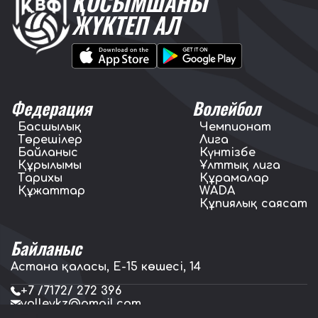
ҚОСЫМШАНЫ
ЖҮКТЕП АЛ
Федерация
Волейбол
Басшылық
Чемпионат
Төрешілер
Лига
Байланыс
Күнтізбе
Құрылымы
Ұлттық лига
Тарихы
Құрамалар
Құжаттар
WADA
Құпиялық саясат
Байланыс
Астана қаласы, E-15 көшесі, 14
+7 /7172/ 272 396
volleykz@gmail.com
press.volleykz@gmail.com