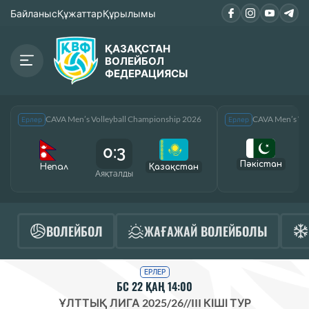
Байланыс
Құжаттар
Құрылымы
ҚАЗАҚСТАН
ВОЛЕЙБОЛ
ФЕДЕРАЦИЯСЫ
CAVA Men’s Volleyball Championship 2026
CAVA Men’s Vol
Ерлер
Ерлер
0:3
Пәкістан
Непал
Қазақcтан
Аяқталды
А
ВОЛЕЙБОЛ
ЖАҒАЖАЙ ВОЛЕЙБОЛЫ
ЕРЛЕР
БС 22 ҚАҢ 14:00
ҰЛТТЫҚ ЛИГА 2025/26
//
III КІШІ ТУР