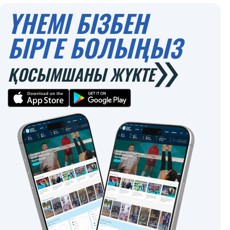
ҮНЕМІ БІЗБЕН
БІРГЕ БОЛЫҢЫЗ
ҚОСЫМШАНЫ ЖҮКТЕ