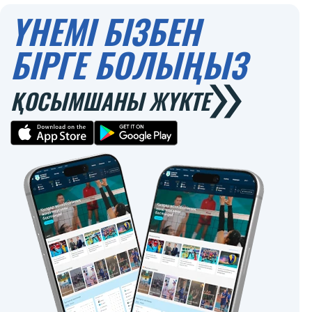
ҮНЕМІ БІЗБЕН
БІРГЕ БОЛЫҢЫЗ
ҚОСЫМШАНЫ ЖҮКТЕ