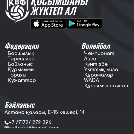
ҚОСЫМШАНЫ
ЖҮКТЕП АЛ
Федерация
Волейбол
Басшылық
Чемпионат
Төрешілер
Лига
Байланыс
Күнтізбе
Құрылымы
Ұлттық лига
Тарихы
Құрамалар
Құжаттар
WADA
Құпиялық саясат
Байланыс
Астана қаласы, E-15 көшесі, 14
+7 /7172/ 272 396
volleykz@gmail.com
press.volleykz@gmail.com