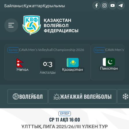
Байланыс
Құжаттар
Құрылымы
ҚАЗАҚСТАН
ВОЛЕЙБОЛ
ФЕДЕРАЦИЯСЫ
CAVA Men’s Volleyball Championship 2026
CAVA Men’s Vol
Ерлер
Ерлер
0:3
Пәкістан
Непал
Қазақcтан
Аяқталды
А
ВОЛЕЙБОЛ
ЖАҒАЖАЙ ВОЛЕЙБОЛЫ
ЕРЛЕР
СР 11 АҚП 16:00
ҰЛТТЫҚ ЛИГА 2025/26
//
III ҮЛКЕН ТУР