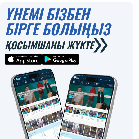
ҮНЕМІ БІЗБЕН
БІРГЕ БОЛЫҢЫЗ
ҚОСЫМШАНЫ ЖҮКТЕ