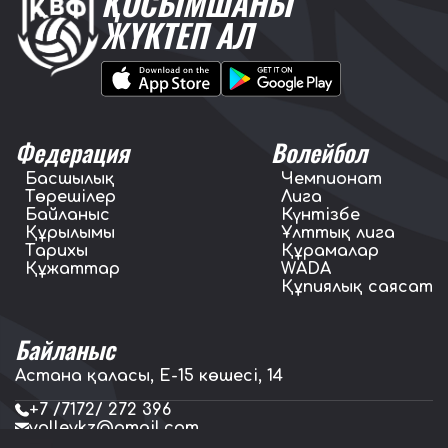
ҚОСЫМШАНЫ
ЖҮКТЕП АЛ
Федерация
Волейбол
Басшылық
Чемпионат
Төрешілер
Лига
Байланыс
Күнтізбе
Құрылымы
Ұлттық лига
Тарихы
Құрамалар
Құжаттар
WADA
Құпиялық саясат
Байланыс
Астана қаласы, E-15 көшесі, 14
+7 /7172/ 272 396
volleykz@gmail.com
press.volleykz@gmail.com