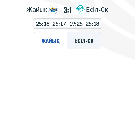
3:1
Жайық
Есіл-Ск
25:18
25:17
19:25
25:18
ЖАЙЫҚ
ЕСІЛ-СК