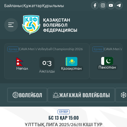
Байланыс
Құжаттар
Құрылымы
ҚАЗАҚСТАН
ВОЛЕЙБОЛ
ФЕДЕРАЦИЯСЫ
CAVA Men’s Volleyball Championship 2026
CAVA Men’s Vol
Ерлер
Ерлер
0:3
Пәкістан
Непал
Қазақcтан
Аяқталды
А
ВОЛЕЙБОЛ
ЖАҒАЖАЙ ВОЛЕЙБОЛЫ
ЕРЛЕР
БС 13 ҚАР 15:00
ҰЛТТЫҚ ЛИГА 2025/26
//
II КІШІ ТУР