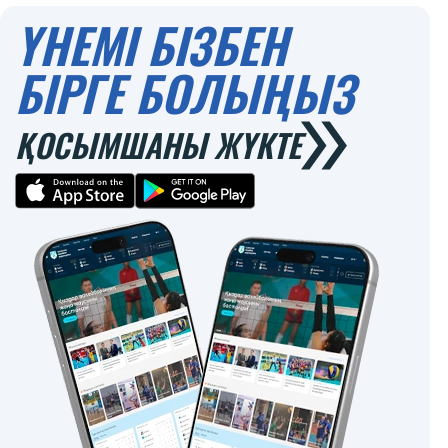
ҮНЕМІ БІЗБЕН
БІРГЕ БОЛЫҢЫЗ
ҚОСЫМШАНЫ ЖҮКТЕ