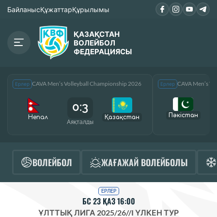
Байланыс
Құжаттар
Құрылымы
ҚАЗАҚСТАН
ВОЛЕЙБОЛ
ФЕДЕРАЦИЯСЫ
CAVA Men’s Volleyball Championship 2026
CAVA Men’s Vol
Ерлер
Ерлер
0:3
Пәкістан
Непал
Қазақcтан
Аяқталды
А
ВОЛЕЙБОЛ
ЖАҒАЖАЙ ВОЛЕЙБОЛЫ
ЕРЛЕР
БС 23 ҚАЗ 16:00
ҰЛТТЫҚ ЛИГА 2025/26
//
I ҮЛКЕН ТУР