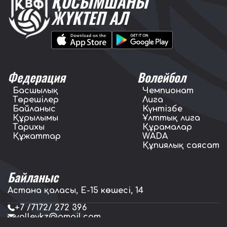
ҚОСЫМШАНЫ
ЖҮКТЕП АЛ
Федерация
Волейбол
Басшылық
Чемпионат
Төрешілер
Лига
Байланыс
Күнтізбе
Құрылымы
Ұлттық лига
Тарихы
Құрамалар
Құжаттар
WADA
Құпиялық саясат
Байланыс
Астана қаласы, E-15 көшесі, 14
+7 /7172/ 272 396
volleykz@gmail.com
press.volleykz@gmail.com