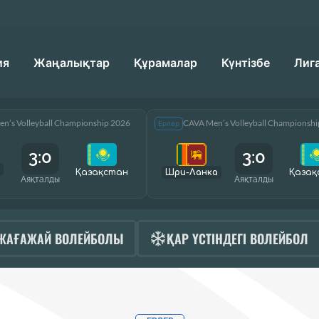
ия
Жаңалықтар
Құрамалар
Күнтізбе
Лиг
n’s Volleyball Championship 2026
CAVA Men’s Volleyball Championsh
Ерлер
3:0
3:0
Қазақcтан
Шри-Ланка
Қазақ
Аяқталды
Аяқталды
ЖАҒАЖАЙ ВОЛЕЙБОЛЫ
ҚАР ҮСТІНДЕГІ ВОЛЕЙБОЛ