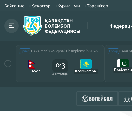
Байланыс
Құжаттар
Құрылымы
Төрешілер
ҚАЗАҚСТАН
Федерац
ВОЛЕЙБОЛ
ФЕДЕРАЦИЯСЫ
CAVA Men’s Volleyball Championship 2026
CAVA Me
Ерлер
Ерлер
0:3
Пәкістан
Непал
Қазақcтан
Аяқталды
ВОЛЕЙБОЛ