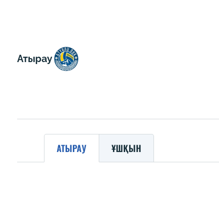
Атырау
АТЫРАУ
ҰШҚЫН