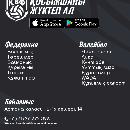
ҚОСЫМШАНЫ
ЖҮКТЕП АЛ
Федерация
Волейбол
Басшылық
Чемпионат
Төрешілер
Лига
Байланыс
Күнтізбе
Құрылымы
Ұлттық лига
Тарихы
Құрамалар
Құжаттар
WADA
Құпиялық саясат
Байланыс
Астана қаласы, E-15 көшесі, 14
+7 /7172/ 272 396
volleykz@gmail.com
press.volleykz@gmail.com