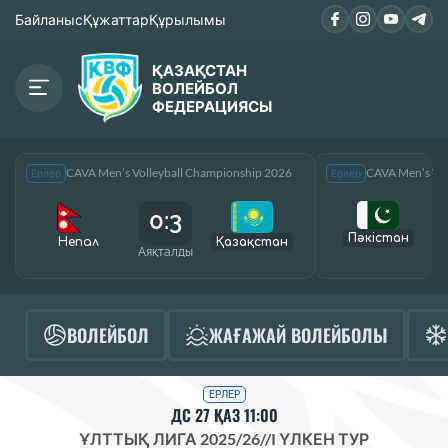
Байланыс
Құжаттар
Құрылымы
ҚАЗАҚСТАН
ВОЛЕЙБОЛ
ФЕДЕРАЦИЯСЫ
CAVA Men’s Volleyball Championship 2026
CAVA Men’s Vol
Ерлер
Ерлер
0:3
Пәкістан
Непал
Қазақcтан
Аяқталды
А
ВОЛЕЙБОЛ
ЖАҒАЖАЙ ВОЛЕЙБОЛЫ
ЕРЛЕР
ДС 27 ҚАЗ 11:00
ҰЛТТЫҚ ЛИГА 2025/26
//
I ҮЛКЕН ТУР