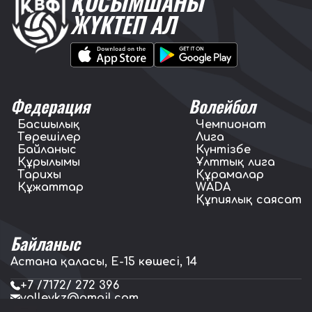
ҚОСЫМШАНЫ
ЖҮКТЕП АЛ
Федерация
Волейбол
Басшылық
Чемпионат
Төрешілер
Лига
Байланыс
Күнтізбе
Құрылымы
Ұлттық лига
Тарихы
Құрамалар
Құжаттар
WADA
Құпиялық саясат
Байланыс
Астана қаласы, E-15 көшесі, 14
+7 /7172/ 272 396
volleykz@gmail.com
press.volleykz@gmail.com