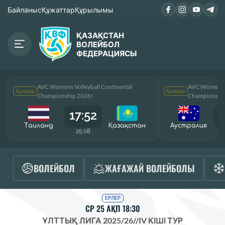
Байланыс
Құжаттар
Құрылымы
ҚАЗАҚСТАН
ВОЛЕЙБОЛ
ФЕДЕРАЦИЯСЫ
AVC Womens Volleyball Continental
AVC Womens V
Қыздар
Қыздар
Championship 2026!
Championship
17:52
1
Таиланд
Қазақcтан
Аустралия
25.08
ВОЛЕЙБОЛ
ЖАҒАЖАЙ ВОЛЕЙБОЛЫ
ЕРЛЕР
СР 25 АҚП 18:30
ҰЛТТЫҚ ЛИГА 2025/26
//
IV КІШІ ТУР