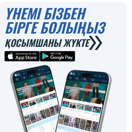
ҮНЕМІ БІЗБЕН
БІРГЕ БОЛЫҢЫЗ
ҚОСЫМШАНЫ ЖҮКТЕ