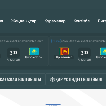
ия
Жаңалықтар
Құрамалар
Күнтізбе
Лиг
n’s Volleyball Championship 2026
CAVA Men’s Volleyball Championsh
Ерлер
3:0
3:0
Қазақcтан
Шри-Ланка
Қазақ
Аяқталды
Аяқталды
ЖАҒАЖАЙ ВОЛЕЙБОЛЫ
ҚАР ҮСТІНДЕГІ ВОЛЕЙБОЛ