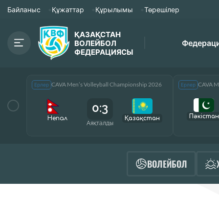
Байланыс
Құжаттар
Құрылымы
Төрешілер
ҚАЗАҚСТАН
Федерац
ВОЛЕЙБОЛ
ФЕДЕРАЦИЯСЫ
CAVA Men’s Volleyball Championship 2026
CAVA Me
Ерлер
Ерлер
0:3
Пәкістан
Непал
Қазақcтан
Аяқталды
ВОЛЕЙБОЛ