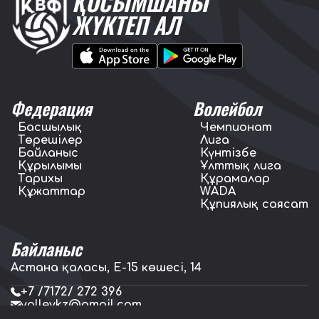
ҚОСЫМШАНЫ
ЖҮКТЕП АЛ
Федерация
Волейбол
Басшылық
Чемпионат
Төрешілер
Лига
Байланыс
Күнтізбе
Құрылымы
Ұлттық лига
Тарихы
Құрамалар
Құжаттар
WADA
Құпиялық саясат
Байланыс
Астана қаласы, E-15 көшесі, 14
+7 /7172/ 272 396
volleykz@gmail.com
press.volleykz@gmail.com