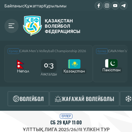
Байланыс
Құжаттар
Құрылымы
ҚАЗАҚСТАН
ВОЛЕЙБОЛ
ФЕДЕРАЦИЯСЫ
CAVA Men’s Volleyball Championship 2026
CAVA Men’s Vol
Ерлер
Ерлер
0:3
Пәкістан
Непал
Қазақcтан
Аяқталды
А
ВОЛЕЙБОЛ
ЖАҒАЖАЙ ВОЛЕЙБОЛЫ
ЕРЛЕР
СБ 29 ҚАР 11:00
ҰЛТТЫҚ ЛИГА 2025/26
//
II ҮЛКЕН ТУР