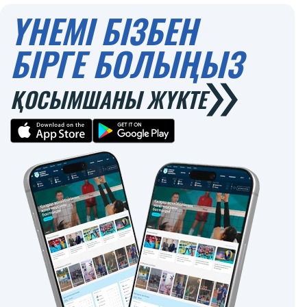
ҮНЕМІ БІЗБЕН
БІРГЕ БОЛЫҢЫЗ
ҚОСЫМШАНЫ ЖҮКТЕ