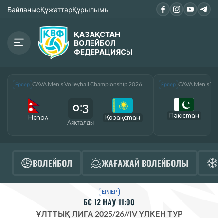
Байланыс
Құжаттар
Құрылымы
ҚАЗАҚСТАН
ВОЛЕЙБОЛ
ФЕДЕРАЦИЯСЫ
CAVA Men’s Volleyball Championship 2026
CAVA Men’s Vol
Ерлер
Ерлер
0:3
Пәкістан
Непал
Қазақcтан
Аяқталды
А
ВОЛЕЙБОЛ
ЖАҒАЖАЙ ВОЛЕЙБОЛЫ
ЕРЛЕР
БС 12 НАУ 11:00
ҰЛТТЫҚ ЛИГА 2025/26
//
IV ҮЛКЕН ТУР