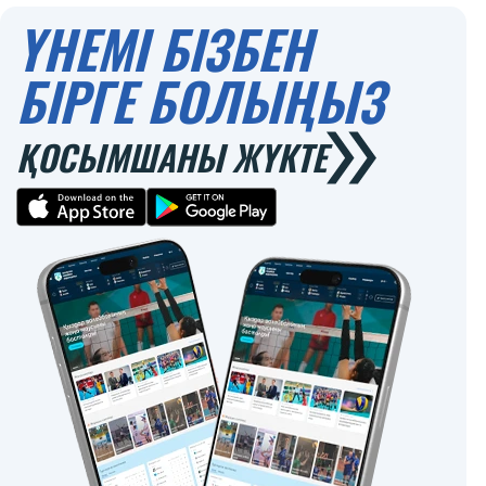
ҮНЕМІ БІЗБЕН
БІРГЕ БОЛЫҢЫЗ
ҚОСЫМШАНЫ ЖҮКТЕ