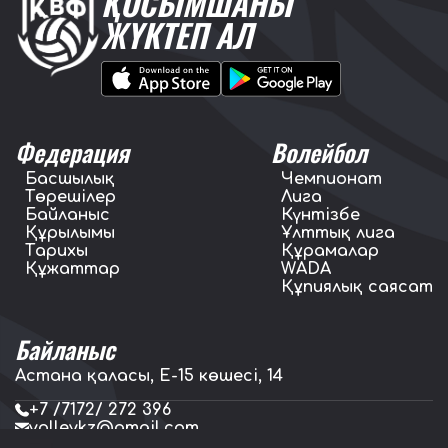
ҚОСЫМШАНЫ
ЖҮКТЕП АЛ
Федерация
Волейбол
Басшылық
Чемпионат
Төрешілер
Лига
Байланыс
Күнтізбе
Құрылымы
Ұлттық лига
Тарихы
Құрамалар
Құжаттар
WADA
Құпиялық саясат
Байланыс
Астана қаласы, E-15 көшесі, 14
+7 /7172/ 272 396
volleykz@gmail.com
press.volleykz@gmail.com