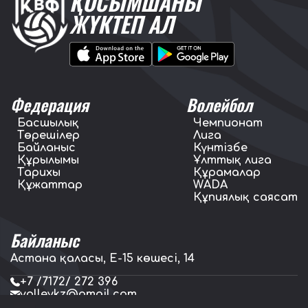
ҚОСЫМШАНЫ
ЖҮКТЕП АЛ
Федерация
Волейбол
Басшылық
Чемпионат
Төрешілер
Лига
Байланыс
Күнтізбе
Құрылымы
Ұлттық лига
Тарихы
Құрамалар
Құжаттар
WADA
Құпиялық саясат
Байланыс
Астана қаласы, E-15 көшесі, 14
+7 /7172/ 272 396
volleykz@gmail.com
press.volleykz@gmail.com