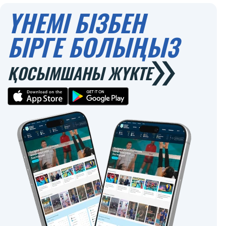
ҮНЕМІ БІЗБЕН
БІРГЕ БОЛЫҢЫЗ
ҚОСЫМШАНЫ ЖҮКТЕ