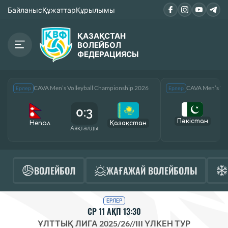
Байланыс
Құжаттар
Құрылымы
ҚАЗАҚСТАН
ВОЛЕЙБОЛ
ФЕДЕРАЦИЯСЫ
CAVA Men’s Volleyball Championship 2026
CAVA Men’s Vol
Ерлер
Ерлер
0:3
Пәкістан
Непал
Қазақcтан
Аяқталды
А
ВОЛЕЙБОЛ
ЖАҒАЖАЙ ВОЛЕЙБОЛЫ
ЕРЛЕР
СР 11 АҚП 13:30
ҰЛТТЫҚ ЛИГА 2025/26
//
III ҮЛКЕН ТУР