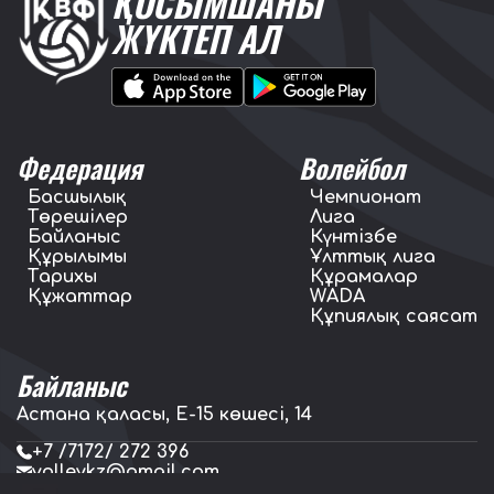
ҚОСЫМШАНЫ
ЖҮКТЕП АЛ
Федерация
Волейбол
Басшылық
Чемпионат
Төрешілер
Лига
Байланыс
Күнтізбе
Құрылымы
Ұлттық лига
Тарихы
Құрамалар
Құжаттар
WADA
Құпиялық саясат
Байланыс
Астана қаласы, E-15 көшесі, 14
+7 /7172/ 272 396
volleykz@gmail.com
press.volleykz@gmail.com