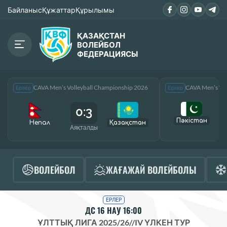
Байланыс
Құжаттар
Құрылымы
ҚАЗАҚСТАН
ВОЛЕЙБОЛ
ФЕДЕРАЦИЯСЫ
CAVA Men’s Volleyball Championship 2026
CAVA Men’s Vol
Ерлер
Ерлер
0:3
Пәкістан
Непал
Қазақcтан
Аяқталды
А
ВОЛЕЙБОЛ
ЖАҒАЖАЙ ВОЛЕЙБОЛЫ
ЕРЛЕР
ДС 16 НАУ 16:00
ҰЛТТЫҚ ЛИГА 2025/26
//
IV ҮЛКЕН ТУР