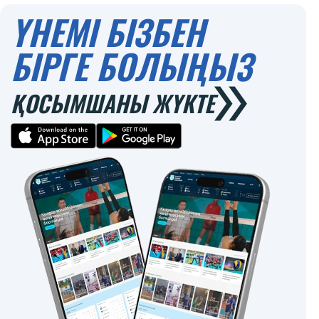
ҮНЕМІ БІЗБЕН
БІРГЕ БОЛЫҢЫЗ
ҚОСЫМШАНЫ ЖҮКТЕ