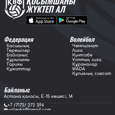
ҚОСЫМШАНЫ
ЖҮКТЕП АЛ
Федерация
Волейбол
Басшылық
Чемпионат
Төрешілер
Лига
Байланыс
Күнтізбе
Құрылымы
Ұлттық лига
Тарихы
Құрамалар
Құжаттар
WADA
Құпиялық саясат
Байланыс
Астана қаласы, E-15 көшесі, 14
+7 /7172/ 272 396
volleykz@gmail.com
press.volleykz@gmail.com