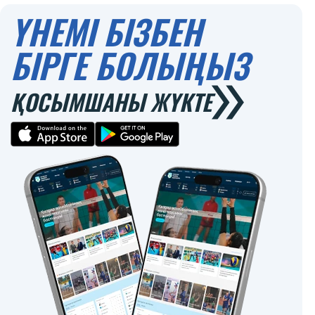
ҮНЕМІ БІЗБЕН
БІРГЕ БОЛЫҢЫЗ
ҚОСЫМШАНЫ ЖҮКТЕ