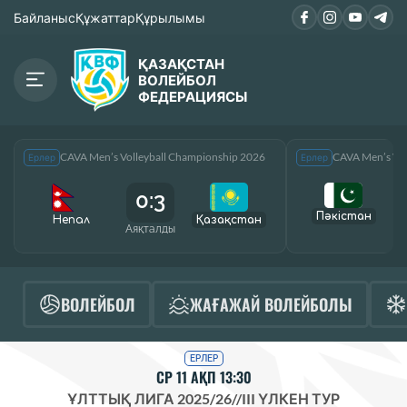
Байланыс
Құжаттар
Құрылымы
ҚАЗАҚСТАН
ВОЛЕЙБОЛ
ФЕДЕРАЦИЯСЫ
CAVA Men’s Volleyball Championship 2026
CAVA Men’s Vol
Ерлер
Ерлер
0:3
Пәкістан
Непал
Қазақcтан
Аяқталды
А
ВОЛЕЙБОЛ
ЖАҒАЖАЙ ВОЛЕЙБОЛЫ
ЕРЛЕР
СР 11 АҚП 13:30
ҰЛТТЫҚ ЛИГА 2025/26
//
III ҮЛКЕН ТУР