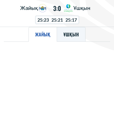
3:0
Жайық
Ұшқын
25:23
25:21
25:17
ЖАЙЫҚ
ҰШҚЫН