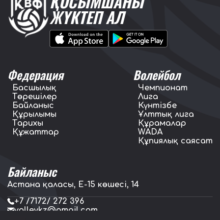
ҚОСЫМШАНЫ
ЖҮКТЕП АЛ
Федерация
Волейбол
Басшылық
Чемпионат
Төрешілер
Лига
Байланыс
Күнтізбе
Құрылымы
Ұлттық лига
Тарихы
Құрамалар
Құжаттар
WADA
Құпиялық саясат
Байланыс
Астана қаласы, E-15 көшесі, 14
+7 /7172/ 272 396
volleykz@gmail.com
press.volleykz@gmail.com