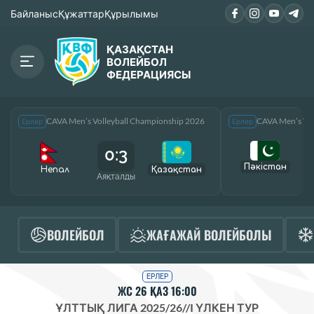
Байланыс
Құжаттар
Құрылымы
ҚАЗАҚСТАН
ВОЛЕЙБОЛ
ФЕДЕРАЦИЯСЫ
CAVA Men’s Volleyball Championship 2026
CAVA Men’s Vol
Ерлер
Ерлер
0:3
Пәкістан
Непал
Қазақcтан
Аяқталды
А
ВОЛЕЙБОЛ
ЖАҒАЖАЙ ВОЛЕЙБОЛЫ
ЕРЛЕР
ЖС 26 ҚАЗ 16:00
ҰЛТТЫҚ ЛИГА 2025/26
//
I ҮЛКЕН ТУР