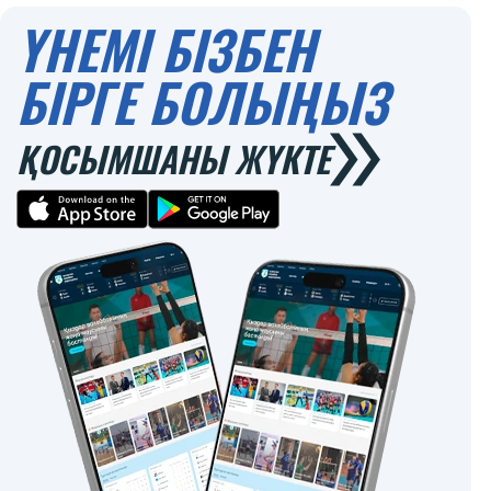
ҮНЕМІ БІЗБЕН
БІРГЕ БОЛЫҢЫЗ
ҚОСЫМШАНЫ ЖҮКТЕ