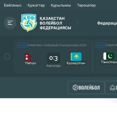
Байланыс
Құжаттар
Құрылымы
Төрешілер
ҚАЗАҚСТАН
Федерац
ВОЛЕЙБОЛ
ФЕДЕРАЦИЯСЫ
CAVA Men’s Volleyball Championship 2026
CAVA Me
Ерлер
Ерлер
0:3
Пәкістан
Непал
Қазақcтан
Аяқталды
ВОЛЕЙБОЛ