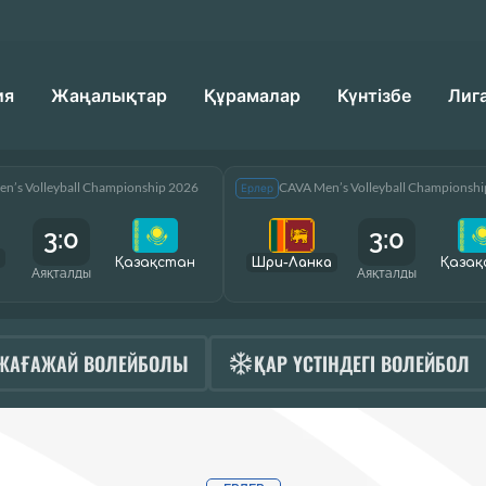
ия
Жаңалықтар
Құрамалар
Күнтізбе
Лиг
n’s Volleyball Championship 2026
CAVA Men’s Volleyball Championsh
Ерлер
3:0
3:0
Қазақcтан
Шри-Ланка
Қазақ
Аяқталды
Аяқталды
ЖАҒАЖАЙ ВОЛЕЙБОЛЫ
ҚАР ҮСТІНДЕГІ ВОЛЕЙБОЛ