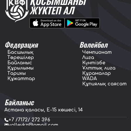
ҚОСЫМШАНЫ
ЖҮКТЕП АЛ
Федерация
Волейбол
Басшылық
Чемпионат
Төрешілер
Лига
Байланыс
Күнтізбе
Құрылымы
Ұлттық лига
Тарихы
Құрамалар
Құжаттар
WADA
Құпиялық саясат
Байланыс
Астана қаласы, E-15 көшесі, 14
+7 /7172/ 272 396
volleykz@gmail.com
press.volleykz@gmail.com