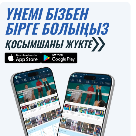
ҮНЕМІ БІЗБЕН
БІРГЕ БОЛЫҢЫЗ
ҚОСЫМШАНЫ ЖҮКТЕ