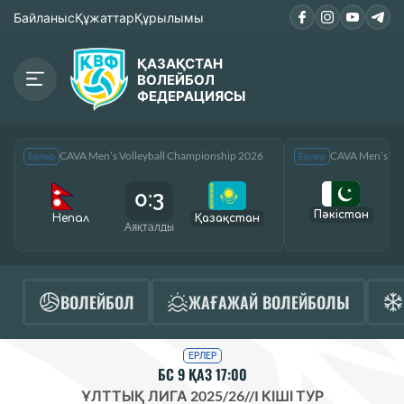
Байланыс
Құжаттар
Құрылымы
ҚАЗАҚСТАН
ВОЛЕЙБОЛ
ФЕДЕРАЦИЯСЫ
CAVA Men’s Volleyball Championship 2026
CAVA Men’s Vol
Ерлер
Ерлер
0:3
Пәкістан
Непал
Қазақcтан
Аяқталды
А
ВОЛЕЙБОЛ
ЖАҒАЖАЙ ВОЛЕЙБОЛЫ
ЕРЛЕР
БС 9 ҚАЗ 17:00
ҰЛТТЫҚ ЛИГА 2025/26
//
I КІШІ ТУР