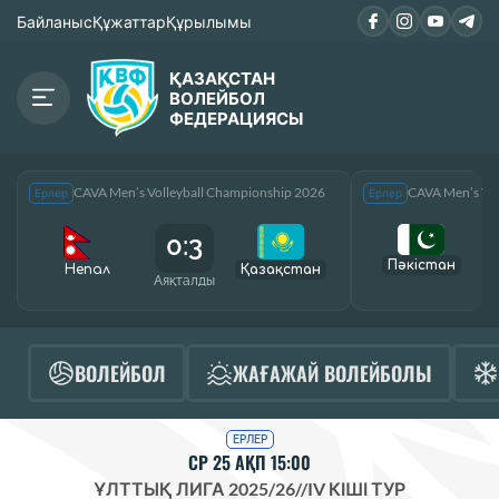
Байланыс
Құжаттар
Құрылымы
ҚАЗАҚСТАН
ВОЛЕЙБОЛ
ФЕДЕРАЦИЯСЫ
CAVA Men’s Volleyball Championship 2026
CAVA Men’s Vol
Ерлер
Ерлер
0:3
Пәкістан
Непал
Қазақcтан
Аяқталды
А
ВОЛЕЙБОЛ
ЖАҒАЖАЙ ВОЛЕЙБОЛЫ
ЕРЛЕР
СР 25 АҚП 15:00
ҰЛТТЫҚ ЛИГА 2025/26
//
IV КІШІ ТУР