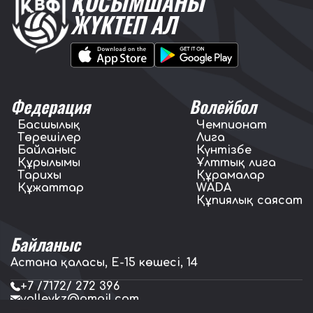
ҚОСЫМШАНЫ
ЖҮКТЕП АЛ
Федерация
Волейбол
Басшылық
Чемпионат
Төрешілер
Лига
Байланыс
Күнтізбе
Құрылымы
Ұлттық лига
Тарихы
Құрамалар
Құжаттар
WADA
Құпиялық саясат
Байланыс
Астана қаласы, E-15 көшесі, 14
+7 /7172/ 272 396
volleykz@gmail.com
press.volleykz@gmail.com