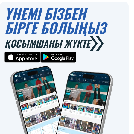
ҮНЕМІ БІЗБЕН
БІРГЕ БОЛЫҢЫЗ
ҚОСЫМШАНЫ ЖҮКТЕ