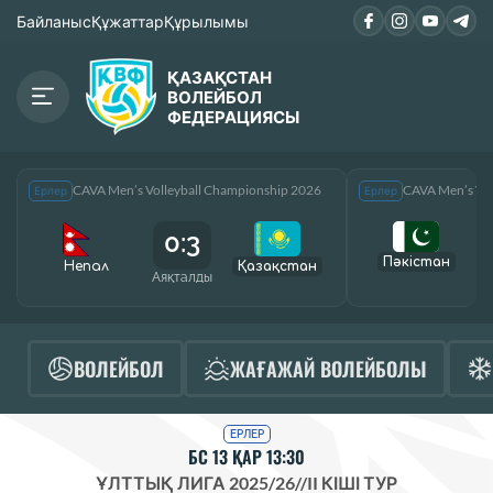
Байланыс
Құжаттар
Құрылымы
ҚАЗАҚСТАН
ВОЛЕЙБОЛ
ФЕДЕРАЦИЯСЫ
CAVA Men’s Volleyball Championship 2026
CAVA Men’s Vol
Ерлер
Ерлер
0:3
Пәкістан
Непал
Қазақcтан
Аяқталды
А
ВОЛЕЙБОЛ
ЖАҒАЖАЙ ВОЛЕЙБОЛЫ
ЕРЛЕР
БС 13 ҚАР 13:30
ҰЛТТЫҚ ЛИГА 2025/26
//
II КІШІ ТУР