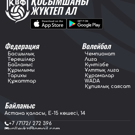
ҚОСЫМШАНЫ
ЖҮКТЕП АЛ
Федерация
Волейбол
Басшылық
Чемпионат
Төрешілер
Лига
Байланыс
Күнтізбе
Құрылымы
Ұлттық лига
Тарихы
Құрамалар
Құжаттар
WADA
Құпиялық саясат
Байланыс
Астана қаласы, E-15 көшесі, 14
+7 /7172/ 272 396
volleykz@gmail.com
press.volleykz@gmail.com