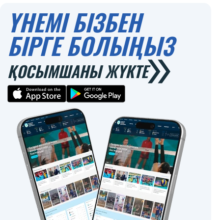
ҮНЕМІ БІЗБЕН
БІРГЕ БОЛЫҢЫЗ
ҚОСЫМШАНЫ ЖҮКТЕ