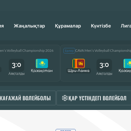
ия
Жаңалықтар
Құрамалар
Күнтізбе
Лиг
n’s Volleyball Championship 2026
CAVA Men’s Volleyball Championsh
Ерлер
3:0
3:0
Қазақcтан
Шри-Ланка
Қазақ
Аяқталды
Аяқталды
ЖАҒАЖАЙ ВОЛЕЙБОЛЫ
ҚАР ҮСТІНДЕГІ ВОЛЕЙБОЛ