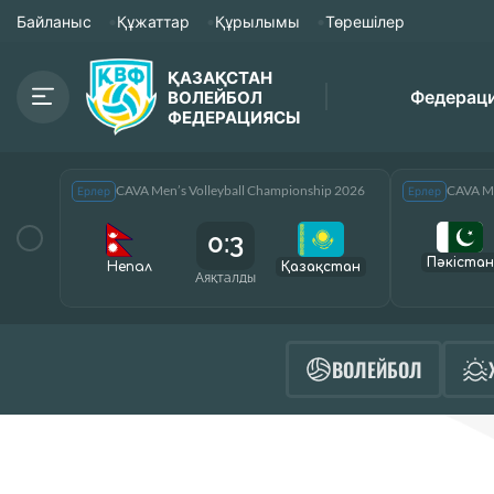
Байланыс
Құжаттар
Құрылымы
Төрешілер
ҚАЗАҚСТАН
Федерац
ВОЛЕЙБОЛ
ФЕДЕРАЦИЯСЫ
CAVA Men’s Volleyball Championship 2026
CAVA Me
Ерлер
Ерлер
0:3
Пәкістан
Непал
Қазақcтан
Аяқталды
ВОЛЕЙБОЛ