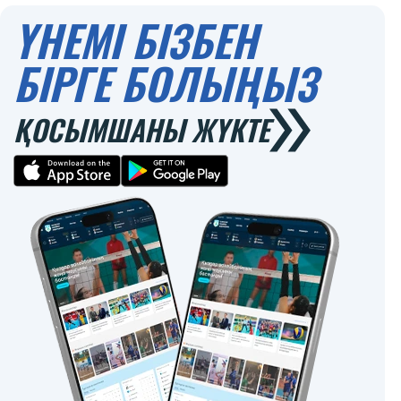
ҮНЕМІ БІЗБЕН
БІРГЕ БОЛЫҢЫЗ
ҚОСЫМШАНЫ ЖҮКТЕ