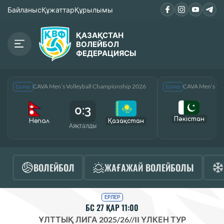
Байланыс
Құжаттар
Құрылымы
ҚАЗАҚСТАН
ВОЛЕЙБОЛ
ФЕДЕРАЦИЯСЫ
CAVA Men’s Volleyball Championship 2026
CAVA Men’s Vol
Ерлер
Ерлер
0:3
Пәкістан
Непал
Қазақcтан
Аяқталды
А
ВОЛЕЙБОЛ
ЖАҒАЖАЙ ВОЛЕЙБОЛЫ
ЕРЛЕР
БС 27 ҚАР 11:00
ҰЛТТЫҚ ЛИГА 2025/26
//
II ҮЛКЕН ТУР