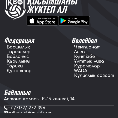
ҚОСЫМШАНЫ
ЖҮКТЕП АЛ
Федерация
Волейбол
Басшылық
Чемпионат
Төрешілер
Лига
Байланыс
Күнтізбе
Құрылымы
Ұлттық лига
Тарихы
Құрамалар
Құжаттар
WADA
Құпиялық саясат
Байланыс
Астана қаласы, E-15 көшесі, 14
+7 /7172/ 272 396
volleykz@gmail.com
press.volleykz@gmail.com