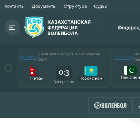
Контакты
Документы
Структура
Судьи
КАЗАХСТАНСКАЯ
Федерац
ФЕДЕРАЦИЯ
ВОЛЕЙБОЛА
CAVA Men’s Volleyball Championship
CAVA
Мужчины
Мужчины
2026
202
0:3
Пәкістан
Непал
Казахстан
Завершено
ВОЛЕЙБОЛ