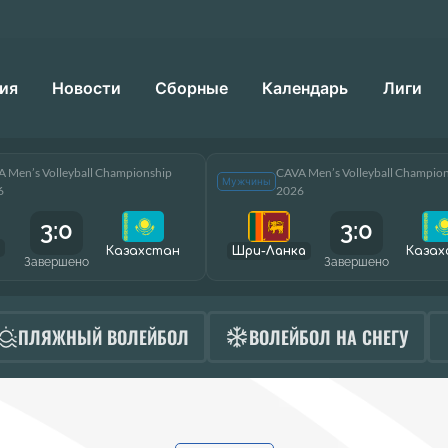
ия
Новости
Сборные
Календарь
Лиги
 Men’s Volleyball Championship
CAVA Men’s Volleyball Champio
Мужчины
6
2026
3:0
3:0
Казахстан
Шри-Ланка
Казах
Завершено
Завершено
ПЛЯЖНЫЙ ВОЛЕЙБОЛ
ВОЛЕЙБОЛ НА СНЕГУ