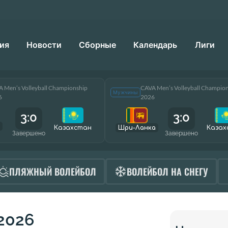
ия
Новости
Сборные
Календарь
Лиги
 Men’s Volleyball Championship
CAVA Men’s Volleyball Champio
Мужчины
6
2026
3:0
3:0
Казахстан
Шри-Ланка
Казах
Завершено
Завершено
ПЛЯЖНЫЙ ВОЛЕЙБОЛ
ВОЛЕЙБОЛ НА СНЕГУ
 2026