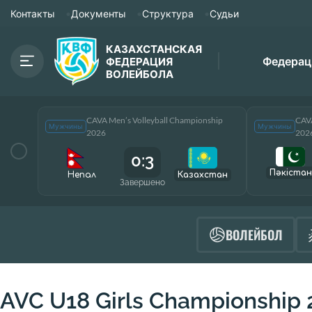
Контакты
Документы
Структура
Судьи
КАЗАХСТАНСКАЯ
Федерац
ФЕДЕРАЦИЯ
ВОЛЕЙБОЛА
CAVA Men’s Volleyball Championship
CAVA
Мужчины
Мужчины
2026
202
0:3
Пәкістан
Непал
Казахстан
Завершено
ВОЛЕЙБОЛ
AVC U18 Girls Championship