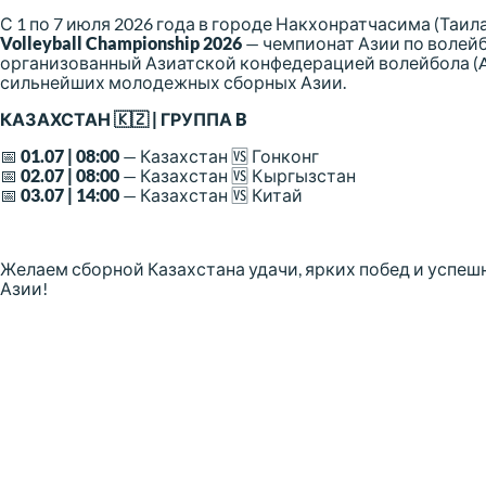
С 1 по 7 июля 2026 года в городе Накхонратчасима (Таил
Volleyball Championship 2026
— чемпионат Азии по волейб
организованный Азиатской конфедерацией волейбола (AV
сильнейших молодежных сборных Азии.
КАЗАХСТАН 🇰🇿 | ГРУППА B
📅
01.07 | 08:00
— Казахстан 🆚 Гонконг
📅
02.07 | 08:00
— Казахстан 🆚 Кыргызстан
📅
03.07 | 14:00
— Казахстан 🆚 Китай
Желаем сборной Казахстана удачи, ярких побед и успеш
Азии!