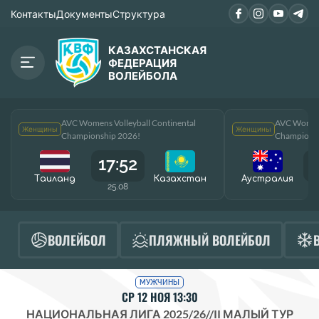
Контакты
Документы
Структура
КАЗАХСТАНСКАЯ
ФЕДЕРАЦИЯ
ВОЛЕЙБОЛА
AVC Womens Volleyball Continental
AVC Womens
Женщины
Женщины
Championship 2026!
Championsh
17:52
1
Таиланд
Казахстан
Аустралия
25.08
ВОЛЕЙБОЛ
ПЛЯЖНЫЙ ВОЛЕЙБОЛ
МУЖЧИНЫ
СР 12 НОЯ 13:30
НАЦИОНАЛЬНАЯ ЛИГА 2025/26
//
II МАЛЫЙ ТУР