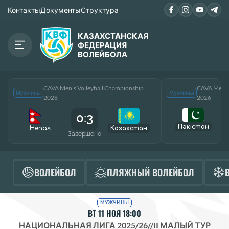
Контакты
Документы
Структура
КАЗАХСТАНСКАЯ
ФЕДЕРАЦИЯ
ВОЛЕЙБОЛА
CAVA Men’s Volleyball Championship
CAVA Men’s
Мужчины
Мужчины
2026
2026
0:3
Пәкістан
Непал
Казахстан
Завершено
За
ВОЛЕЙБОЛ
ПЛЯЖНЫЙ ВОЛЕЙБОЛ
МУЖЧИНЫ
ВТ 11 НОЯ 18:00
НАЦИОНАЛЬНАЯ ЛИГА 2025/26
//
II МАЛЫЙ ТУР