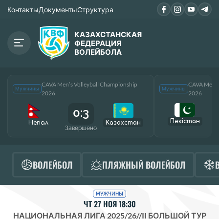
Контакты
Документы
Структура
КАЗАХСТАНСКАЯ
ФЕДЕРАЦИЯ
ВОЛЕЙБОЛА
CAVA Men’s Volleyball Championship
CAVA Men’s
Мужчины
Мужчины
2026
2026
0:3
Пәкістан
Непал
Казахстан
Завершено
За
ВОЛЕЙБОЛ
ПЛЯЖНЫЙ ВОЛЕЙБОЛ
МУЖЧИНЫ
ЧТ 27 НОЯ 18:30
НАЦИОНАЛЬНАЯ ЛИГА 2025/26
//
II БОЛЬШОЙ ТУР